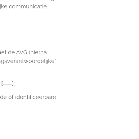
ijke communicatie
et de AVG (hierna
ngsverantwoordelijke”
:
[………]
;
de of identificeerbare