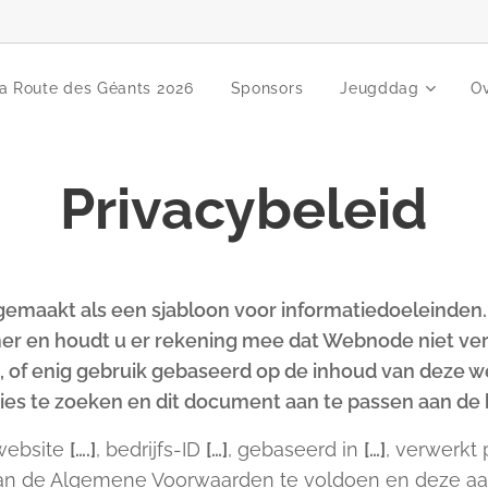
a Route des Géants 2026
Sponsors
Jeugddag
Ov
Privacybeleid
 gemaakt als een sjabloon voor informatiedoeleinden.
er en houdt u er rekening mee dat Webnode niet vera
 of enig gebruik gebaseerd op de inhoud van deze w
vies te zoeken en dit document aan te passen aan de 
 website
[….]
, bedrijfs-ID
[…]
, gebaseerd in
[…]
, verwerkt
 aan de Algemene Voorwaarden te voldoen en deze a