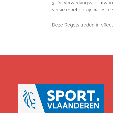
3.
De Verwerkingsverantwoor
versie moet op zijn website
Deze Regels treden in effec