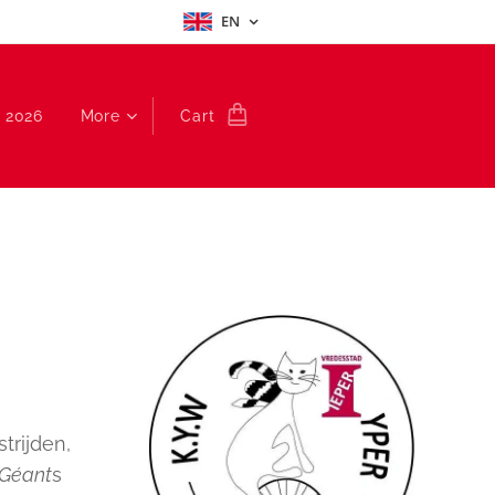
EN
 2026
More
Cart
trijden,
 Géant
s