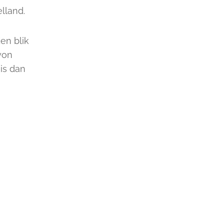
lland.
en blik
won
is dan