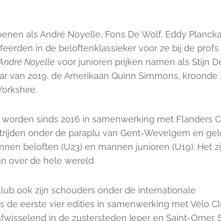
ioenen als André Noyelle, Fons De Wolf, Eddy Plancka
erden in de beloftenklassieker voor ze bij de profs
 André Noyelle
voor junioren prijken namen als Stijn D
ar van 2019, de Amerikaan Quinn Simmons, kroonde 
orkshire.
worden sinds 2016 in samenwerking met Flanders C
strijden onder de paraplu van Gent-Wevelgem en ge
nen beloften (U23) en mannen junioren (U19). Het z
n over de hele wereld.
club ook zijn schouders onder de internationale
ens de eerste vier edities in samenwerking met Vélo C
fwisselend in de zustersteden Ieper en Saint-Omer. 