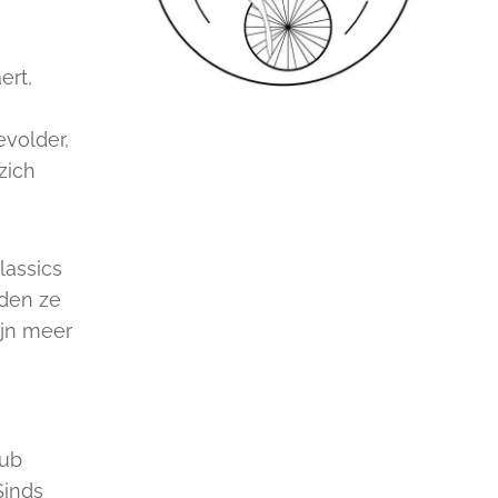
ert,
evolder,
zich
lassics
lden ze
ijn meer
lub
Sinds