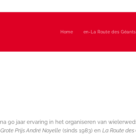
Home
en-La Route des Géants
na 90 jaar ervaring in het organiseren van wielerweds
e
Grote Prijs André Noyelle
(sinds 1983) en
La Route des