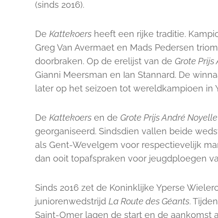
(sinds 2016).
De
Kattekoers
heeft een rijke traditie. Kamp
Greg Van Avermaet en Mads Pedersen triomfe
doorbraken. Op de erelijst van de
Grote Prijs
Gianni Meersman en Ian Stannard. De winna
later op het seizoen tot wereldkampioen in Y
De
Kattekoers
en de
Grote Prijs André Noyelle
georganiseerd. Sindsdien vallen beide wed
als Gent-Wevelgem voor respectievelijk man
dan ooit topafspraken voor jeugdploegen va
Sinds 2016 zet de Koninklijke Yperse Wieler
juniorenwedstrijd
La Route des Géants
. Tijd
Saint-Omer lagen de start en de aankomst a